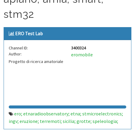
stm32
ERO Test Lab
Channel ID:
3400324
Author:
eromobile
Progetto di ricerca amatoriale
ero; etnaradioobservatory; etna; stmicroelectronics;
ingv; eruzione; terremoti; sicilia; grotte; speleologia;
farfalle; api; apiario; arnia; smart; stm32