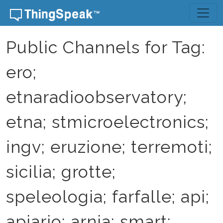
Skip to content
Public Channels for Tag:
ero;
etnaradioobservatory;
etna; stmicroelectronics;
ingv; eruzione; terremoti;
sicilia; grotte;
speleologia; farfalle; api;
apiario; arnia; smart;