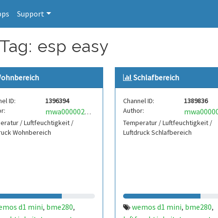
pps
Support
 Tag: esp easy
ohnbereich
Schlafbereich
el ID:
1396394
Channel ID:
1389836
r:
Author:
mwa0000021481291
ratur / Luftfeuchtigkeit /
Temperatur / Luftfeuchtigkeit /
druck Wohnbereich
Luftdruck Schlafbereich
emos d1 mini
bme280
wemos d1 mini
bme280
,
,
,
,