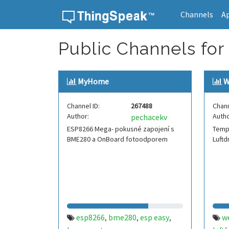
Channels
A
Skip to content
Public Channels for
MyHome
W
Channel ID:
267488
Chann
Author:
Autho
pechacekv
ESP8266 Mega- pokusné zapojení s
Tempe
BME280 a OnBoard fotoodporem
Luft
esp8266
bme280
esp easy
w
,
,
,