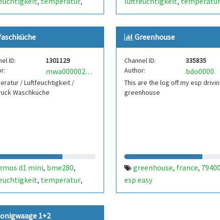
feuchtigkeit
temperatur
luftfeuchtigkeit
temperatu
,
,
,
druck
espeasy
esp easy
luftdruck
espeasy
esp easy
,
,
,
,
aschküche
Greenhouse
el ID:
1301129
Channel ID:
335835
r:
Author:
bdo0000
mwa0000021481291
ratur / Luftfeuchtigkeit /
This are the log off my esp drivi
druck Waschküche
greenhouse
emos d1 mini
bme280
greenhouse
france
7940
,
,
,
,
feuchtigkeit
temperatur
esp easy
,
,
druck
espeasy
esp easy
,
,
onigwaage 1+2