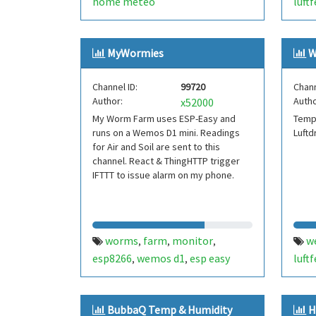
home meteo
luft
luft
MyWormies
W
Channel ID:
99720
Chann
Author:
Autho
x52000
My Worm Farm uses ESP-Easy and
Tempe
runs on a Wemos D1 mini. Readings
Luft
for Air and Soil are sent to this
channel. React & ThingHTTP trigger
IFTTT to issue alarm on my phone.
worms
farm
monitor
w
,
,
,
esp8266
wemos d1
esp easy
luft
,
,
luft
BubbaQ Temp & Humidity
H