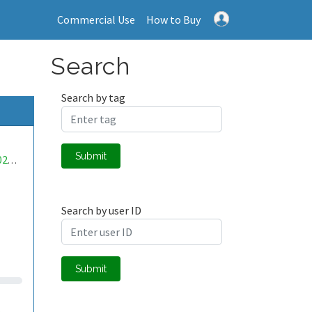
Commercial Use
How to Buy
Search
Search by tag
Submit
mwa0000021481291
Search by user ID
Submit