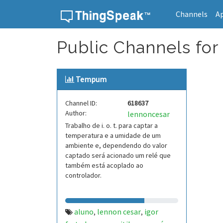
Channels
A
Skip to content
Public Channels for 
Tempum
Channel ID:
618637
Author:
lennoncesar
Trabalho de i. o. t. para captar a
temperatura e a umidade de um
ambiente e, dependendo do valor
captado será acionado um relé que
também está acoplado ao
controlador.
aluno
lennon cesar
igor
,
,