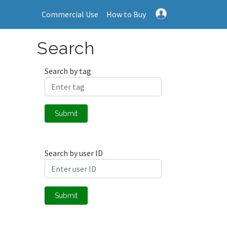
Commercial Use
How to Buy
Search
Search by tag
Submit
Search by user ID
Submit