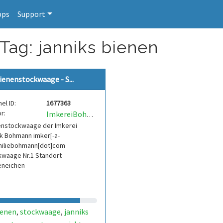
pps
Support
 Tag: janniks bienen
ienenstockwaage - S...
el ID:
1677363
r:
ImkereiBohmann
enstockwaage der Imkerei
k Bohmann imker[-a-
amiliebohmann[dot]com
kwaage Nr.1 Standort
eneichen
ienen
stockwaage
janniks
,
,