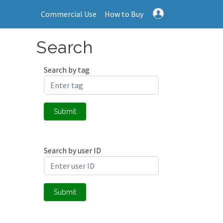
Commercial Use
How to Buy
Search
Search by tag
Submit
Search by user ID
Submit