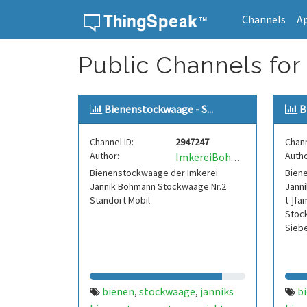
Channels
A
Skip to content
Public Channels for
Bienenstockwaage - S...
B
Channel ID:
2947247
Chann
Author:
Autho
ImkereiBohmann
Bienenstockwaage der Imkerei
Bien
Jannik Bohmann Stockwaage Nr.2
Janni
Standort Mobil
t-]f
Stoc
Sieb
bienen
stockwaage
janniks
b
,
,