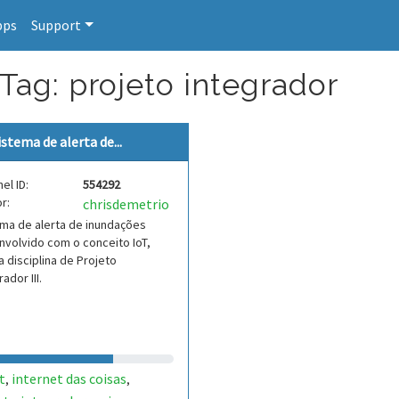
pps
Support
Tag: projeto integrador
istema de alerta de...
el ID:
554292
r:
chrisdemetrio
ma de alerta de inundações
volvido com o conceito IoT,
a disciplina de Projeto
ador III.
t
internet das coisas
,
,