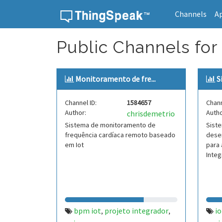
Channels
A
Skip to content
Public Channels for 
Monitoramento de fre...
S
Channel ID:
1584657
Chann
Author:
Autho
chrisdemetrio
Sistema de monitoramento de
Siste
frequência cardíaca remoto baseado
desen
em Iot
para 
Integr
bpm iot
projeto integrador
io
,
,