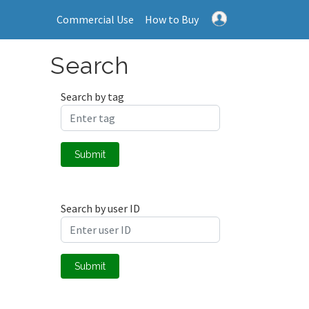
Commercial Use
How to Buy
Search
Search by tag
Submit
Search by user ID
Submit