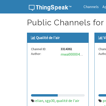
Channels
A
Skip to content
Public Channels for T
Qualité de l'air
V
Channel ID:
3314361
Chann
Author:
Autho
mwa0000040844280
elian
sgp30
qualité de l'air
p
,
,