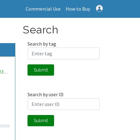
Commercial Use
How to Buy
Search
Search by tag
Submit
mwa0000034291268
Search by user ID
Submit
,