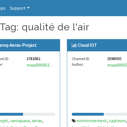
pps
Support
ag: qualité de l'air
aroq-Aeras-Project
Cloud IOT
el ID:
2782682
Channel ID:
2598550
r:
Author:
mwa0000036253251
rojet
varoquaux
aeras
environnement
capteurs
,
,
,
,