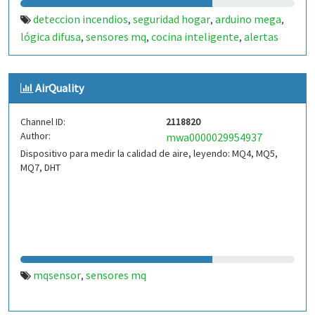
deteccion incendios
seguridad hogar
arduino mega
,
,
,
lógica difusa
sensores mq
cocina inteligente
alertas
,
,
,
tempranas
monóxido carbono
gas lp
,
,
AirQuality
Channel ID:
2118820
Author:
mwa0000029954937
Dispositivo para medir la calidad de aire, leyendo: MQ4, MQ5,
MQ7, DHT
mqsensor
sensores mq
,