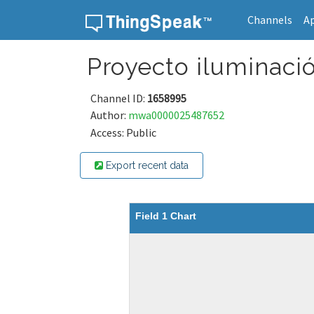
Channels
A
Skip to content
Proyecto iluminaci
Channel ID:
1658995
Author:
mwa0000025487652
Access: Public
Export recent data
Field 1 Chart