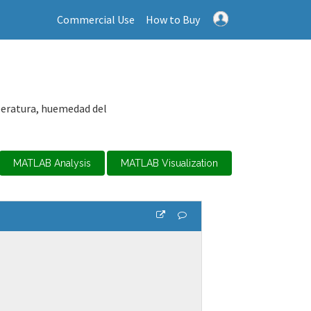
Commercial Use
How to Buy
peratura, huemedad del
MATLAB Analysis
MATLAB Visualization