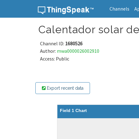
Channels
A
Skip to content
Calentador solar d
Channel ID:
1680526
Author:
mwa0000026002910
Access: Public
Export recent data
Field 1 Chart