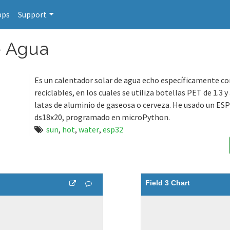
pps
Support
e Agua
Es un calentador solar de agua echo específicamente c
reciclables, en los cuales se utiliza botellas PET de 1.3 y
latas de aluminio de gaseosa o cerveza. He usado un ES
ds18x20, programado en microPython.
sun
,
hot
,
water
,
esp32
Field 3 Chart