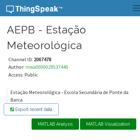
Skip to content
AEPB - Estação
Meteorológica
Channel ID:
2067478
Author:
mwa0000029537440
Access: Public
Estação Meteorológica - Escola Secundária de Ponte da
Barca
Export recent data
MATLAB Analysis
MATLAB Visualization