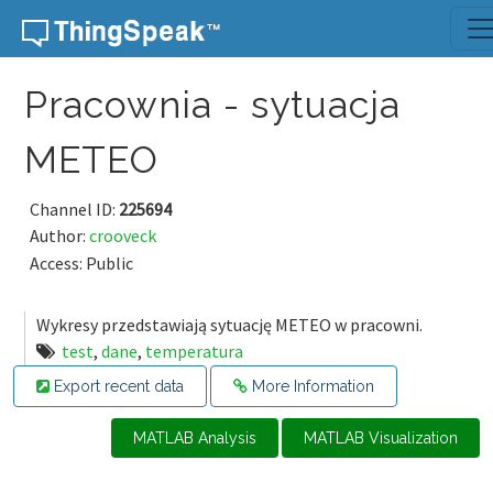
Skip to content
Pracownia - sytuacja
METEO
Channel ID:
225694
Author:
crooveck
Access: Public
Wykresy przedstawiają sytuację METEO w pracowni.
test
,
dane
,
temperatura
Export recent data
More Information
MATLAB Analysis
MATLAB Visualization