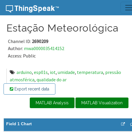
Skip to content
Estação Meteorológica
Channel ID:
2690209
Author:
mwa0000035414152
Access: Public
arduino
,
esp01s
,
iot
,
umidade
,
temperatura
,
pressão
atmosférica
,
qualidade do ar
Export recent data
MATLAB Analysis
MATLAB Visualization
Field 1 Chart