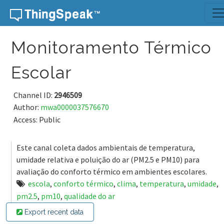
Skip to content
Monitoramento Térmico
Escolar
Channel ID:
2946509
Author:
mwa0000037576670
Access: Public
Este canal coleta dados ambientais de temperatura,
umidade relativa e poluição do ar (PM2.5 e PM10) para
avaliação do conforto térmico em ambientes escolares.
escola
,
conforto térmico
,
clima
,
temperatura
,
umidade
,
pm2.5
,
pm10
,
qualidade do ar
Export recent data