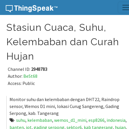
Skip to content
Stasiun Cuaca, Suhu,
Kelembaban dan Curah
Hujan
Channel ID:
2948783
Author:
BeSt68
Access: Public
Monitor suhu dan kelembaban dengan DHT22, Raindrop
sensor, Wemos D1 mini, lokasi Curug Sangereng, Gading
Serpong, kab. Tangerang
suhu
,
kelembaban
,
wemos_d1_mini
,
esp8266
,
indonesia
,
banten
,
iot
,
gading serpong
,
sektor6
,
kab tangerang
,
hujan
,