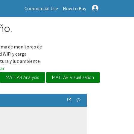
Commercial Use
How to Buy
ño.
tema de monitoreo de
d WiFi y carga
tura y luz ambiente.
lar
MATLAB Analysis
MATLAB Visualization