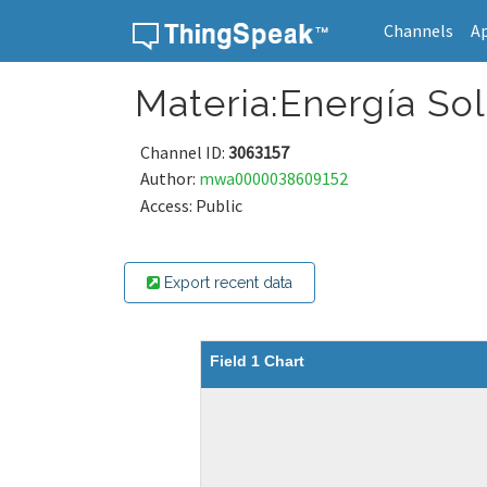
Channels
A
Skip to content
Materia:Energía Sola
Channel ID:
3063157
Author:
mwa0000038609152
Access: Public
Export recent data
Field 1 Chart