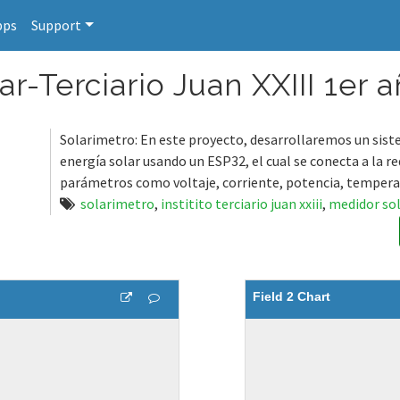
pps
Support
r-Terciario Juan XXIII 1er a
Solarimetro: En este proyecto, desarrollaremos un sis
energía solar usando un ESP32, el cual se conecta a la re
parámetros como voltaje, corriente, potencia, tempera
solarimetro
,
institito terciario juan xxiii
,
medidor so
Field 2 Chart