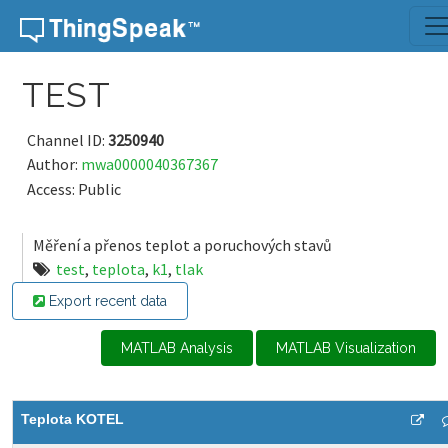
Skip to content
TEST
Channel ID:
3250940
Author:
mwa0000040367367
Access: Public
Měření a přenos teplot a poruchových stavů
test
,
teplota
,
k1
,
tlak
Export recent data
MATLAB Analysis
MATLAB Visualization
Teplota KOTEL