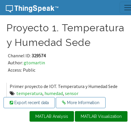
Skip to content
Proyecto 1. Temperatura
y Humedad Sede
Channel ID:
329574
Author:
gtomartin
Access: Public
Primer proyecto de IOT. Temperatura y Humedad Sede
temperatura
,
humedad
,
sensor
Export recent data
More Information
MATLAB Analysis
MATLAB Visualization