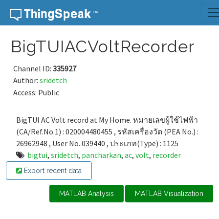
Skip to content
BigTUIACVoltRecorder
Channel ID:
335927
Author:
sridetch
Access: Public
BigTUI AC Volt record at My Home. หมายเลขผู้ใช้ไฟฟ้า
(CA/Ref.No.1) : 020004480455 , รหัสเครื่องวัด (PEA No.) :
26962948 , User No. 039440 , ประเภท(Type) : 1125
bigtui
,
sridetch
,
pancharkan
,
ac
,
volt
,
recorder
Export recent data
MATLAB Analysis
MATLAB Visualization