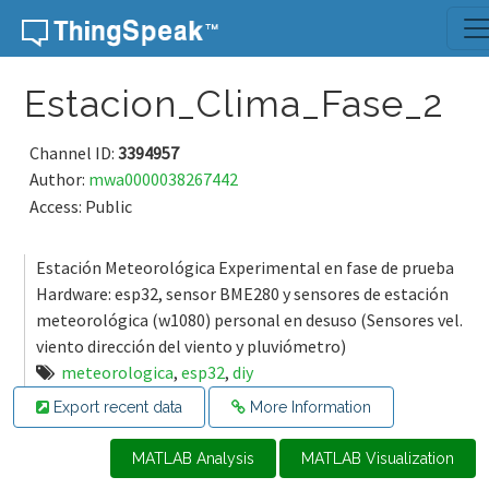
Skip to content
Estacion_Clima_Fase_2
Channel ID:
3394957
Author:
mwa0000038267442
Access: Public
Estación Meteorológica Experimental en fase de prueba
Hardware: esp32, sensor BME280 y sensores de estación
meteorológica (w1080) personal en desuso (Sensores vel.
viento dirección del viento y pluviómetro)
meteorologica
,
esp32
,
diy
Export recent data
More Information
MATLAB Analysis
MATLAB Visualization