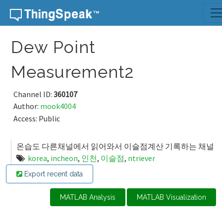
Skip to content
Dew Point
Measurement2
Channel ID:
360107
Author:
mook4004
Access: Public
온습도 다른채널에서 읽어와서 이슬점계산 기록하는 채널
korea
,
incheon
,
인천
,
이슬점
,
ntriever
Export recent data
MATLAB Analysis
MATLAB Visualization