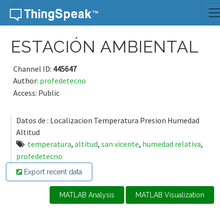
Skip to content
ESTACIÓN AMBIENTAL
Channel ID:
445647
Author:
profedetecno
Access: Public
Datos de : Localizacion Temperatura Presion Humedad
Altitud
temperatura
,
altitud
,
san vicente
,
humedad relativa
,
profedetecno
Export recent data
MATLAB Analysis
MATLAB Visualization