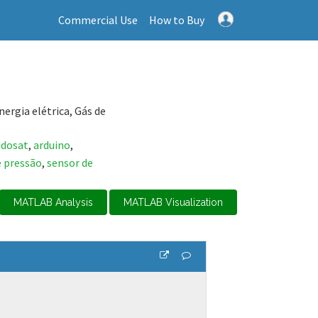
Commercial Use
How to Buy
ergia elétrica, Gás de
dosat
,
arduino
,
e pressão
,
sensor de
MATLAB Analysis
MATLAB Visualization