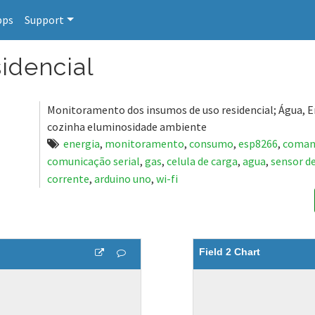
pps
Support
idencial
Monitoramento dos insumos de uso residencial; Água, En
cozinha eluminosidade ambiente
energia
,
monitoramento
,
consumo
,
esp8266
,
coman
comunicação serial
,
gas
,
celula de carga
,
agua
,
sensor d
corrente
,
arduino uno
,
wi-fi
Field 2 Chart