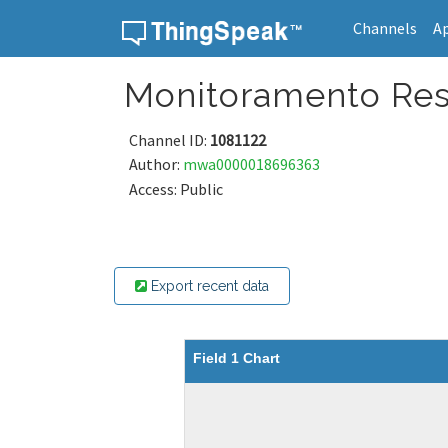
Channels
A
Skip to content
Monitoramento Res
Channel ID:
1081122
Author:
mwa0000018696363
Access: Public
Export recent data
Field 1 Chart