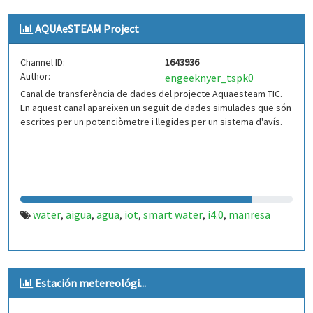
AQUAeSTEAM Project
Channel ID:
1643936
Author:
engeeknyer_tspk0
Canal de transferència de dades del projecte Aquaesteam TIC.
En aquest canal apareixen un seguit de dades simulades que són
escrites per un potenciòmetre i llegides per un sistema d'avís.
water
aigua
agua
iot
smart water
i4.0
manresa
,
,
,
,
,
,
Estación metereológi...