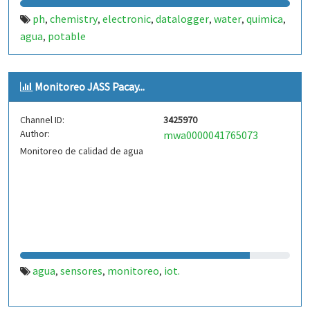
ph
chemistry
electronic
datalogger
water
quimica
,
,
,
,
,
,
agua
potable
,
Monitoreo JASS Pacay...
Channel ID:
3425970
Author:
mwa0000041765073
Monitoreo de calidad de agua
agua
sensores
monitoreo
iot.
,
,
,