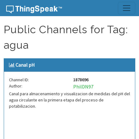
Skip to content
Public Channels for Tag:
agua
Canal pH
Channel ID:
1878696
Author:
PhilDN97
Canal para almacenamiento y visualizacion de medidas del pH del
agua circulante en la primera etapa del proceso de
potabilizacion.