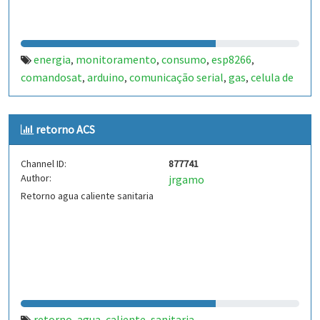
energia
monitoramento
consumo
esp8266
,
,
,
,
comandosat
arduino
comunicação serial
gas
celula de
,
,
,
,
carga
agua
sensor de pressão
sensor de corrente
,
,
,
,
arduino uno
wi-fi
,
retorno ACS
Channel ID:
877741
Author:
jrgamo
Retorno agua caliente sanitaria
retorno
agua
caliente
sanitaria