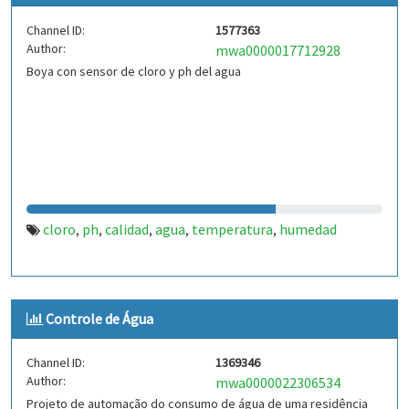
Channel ID:
1577363
Author:
mwa0000017712928
Boya con sensor de cloro y ph del agua
cloro
ph
calidad
agua
temperatura
humedad
,
,
,
,
,
Controle de Água
Channel ID:
1369346
Author:
mwa0000022306534
Projeto de automação do consumo de água de uma residência