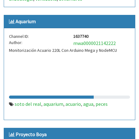
Aquarium
Channel ID:
1637740
Author:
mwa0000021142222
Monitorización Acuario 220L Con Arduino Mega y NodeMCU
soto del real
aquarium
acuario
agua
peces
,
,
,
,
Proyecto Boya