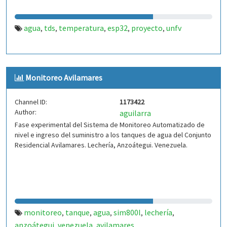
agua
tds
temperatura
esp32
proyecto
unfv
,
,
,
,
,
Monitoreo Avilamares
Channel ID:
1173422
Author:
aguilarra
Fase experimental del Sistema de Monitoreo Automatizado de
nivel e ingreso del suministro a los tanques de agua del Conjunto
Residencial Avilamares. Lechería, Anzoátegui. Venezuela.
monitoreo
tanque
agua
sim800l
lechería
,
,
,
,
,
anzoátegui
venezuela
avilamares
,
,