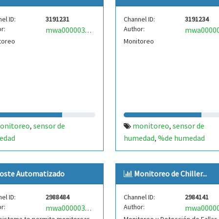
el ID:
3191231
Channel ID:
3191234
r:
Author:
mwa0000031142982
toreo
Monitoreo
onitoreo
sensor de
monitoreo
sensor de
,
,
edad
humedad
%de humedad
,
oste Automatizado
Monitoreo de Chiller...
el ID:
2988484
Channel ID:
2984141
r:
Author:
mwa0000037973883