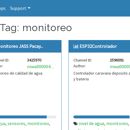
pps
Support
 Tag: monitoreo
onitoreo JASS Pacay...
ESP32Controlador
el ID:
3425970
Channel ID:
2596091
r:
Author:
mwa0000041765073
oreo de calidad de agua
Controlador caravana deposito 
y bateria
gua
sensores
monitoreo
nivel de agua
monitoreo
,
,
,
,
,