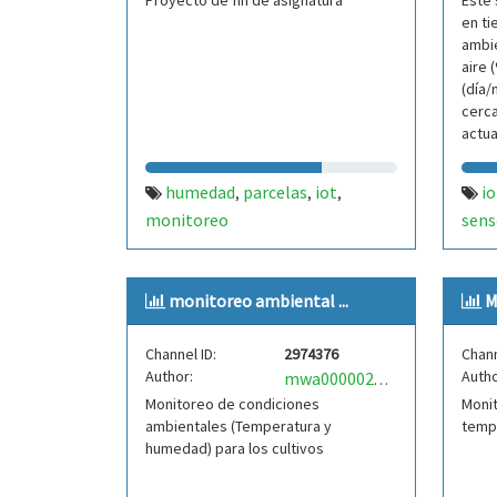
Proyecto de fin de asignatura
Este 
en ti
ambie
aire 
(día/
cerca
actua
humedad
parcelas
iot
io
,
,
,
monitoreo
sens
mon
monitoreo ambiental ...
M
Channel ID:
2974376
Chann
Author:
Autho
mwa0000020246128
Monitoreo de condiciones
Monit
ambientales (Temperatura y
tempe
humedad) para los cultivos