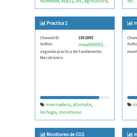
humedad
esp32
iot
agricultura
iot.
,
,
,
,
monitoreo
automatización
,
,
costa rica
heredia
lechugas
,
,
,
Practica 2
m
sensor
Channel ID:
1852885
Chann
Author:
Autho
mwa0000027423336
segunda practica de Fundamento
moni
Mecatrónico
invernadero
jitomate
m
,
,
lechuga
monitoreo
,
Monitoreo de CO2
m