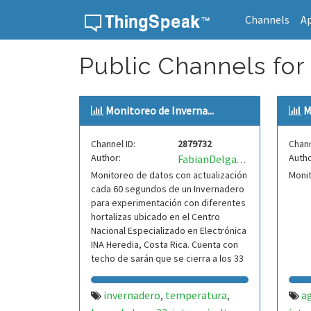
Channels
A
Skip to content
Public Channels for
Monitoreo de Inverna...
M
Channel ID:
2879732
Chann
Author:
Autho
FabianDelgadoMarin
Monitoreo de datos con actualización
Monit
cada 60 segundos de un Invernadero
para experimentación con diferentes
hortalizas ubicado en el Centro
Nacional Especializado en Electrónica
INA Heredia, Costa Rica. Cuenta con
techo de sarán que se cierra a los 33
gra
invernadero
temperatura
a
,
,