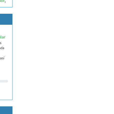
iot
,
ilar
s
ada
así