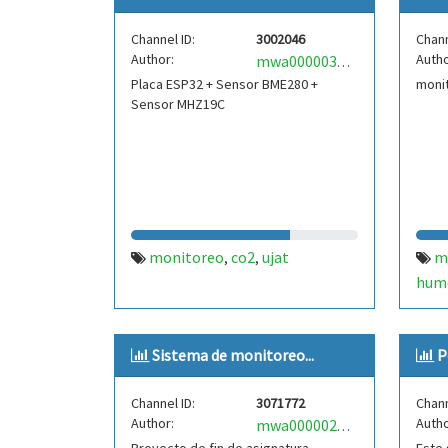
Channel ID:
3002046
Chann
Author:
Autho
mwa0000038084082
Placa ESP32 + Sensor BME280 +
moni
Sensor MHZ19C
monitoreo
co2
ujat
m
,
,
hum
Sistema de monitoreo...
P
Channel ID:
3071772
Chann
Author:
Autho
mwa0000026772855