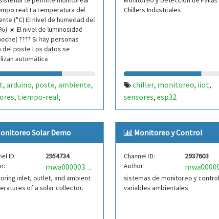
sistema te permite monitorear
Monitoreo y Detección de Fallas
empo real: La temperatura del
Chillers Industriales
nte (°C) El nivel de humedad del
(%) ☀️ El nivel de luminosidad
noche) ???? Si hay personas
 del poste Los datos se
lizan automática
t
arduino
poste
ambiente
chiller
monitoreo
iiot
,
,
,
,
,
,
,
ores
tiempo-real
sensores
esp32
,
,
,
itoreo
onitoreo Solar Demo
Monitoreo y Control
el ID:
2954734
Channel ID:
2937603
r:
Author:
mwa0000037771119
oring inlet, outlet, and ambient
sistemas de monitoreo y contro
ratures of a solar collector.
variables ambientales