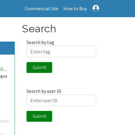
Commercial Use
How to Buy
Search
Search by tag
Submit
mwa0000034415155
agua
Search by user ID
Submit