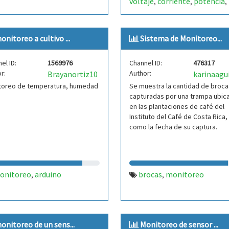
voltaje
corriente
potencia
,
,
,
sensores
esp32
,
onitoreo a cultivo ...
Sistema de Monitoreo...
el ID:
1569976
Channel ID:
476317
r:
Author:
Brayanortiz10
karinaagu
toreo de temperatura, humedad
Se muestra la cantidad de broca
capturadas por una trampa ubic
en las plantaciones de café del
Instituto del Café de Costa Rica, 
como la fecha de su captura.
onitoreo
arduino
brocas
monitoreo
,
,
onitoreo de un sens...
Monitoreo de sensor ...