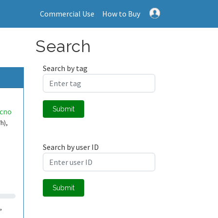
Commercial Use
How to Buy
Search
Search by tag
Submit
ecno
h),
Search by user ID
Submit
,