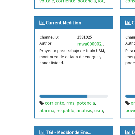
voltaje
corriente
potencia
iot
con
,
,
,
,
sensores
esp32
,
Current Medition
C
Channel ID:
1581925
Chann
Author:
Autho
mwa0000024827450
Proyecto para trabajo de titulo USM,
Para
monitoreo de estado de energia y
energ
conectividad.
pode
corriente
rms
potencia
e
,
,
,
alarma
respaldo
analisis
usm
pow
,
,
,
,
proyecto
TGI - Medidor de Ene...
D