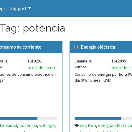
pps
Support
 Tag: potencia
onsumo de corriente
Energía eléctrica
el ID:
1610291
Channel ID:
1612095
r:
Author:
profedetecno
profedet
ciones de consumo eléctrico en
Consumo de energia por hora (W
gar
dia (KWh), mes (KWh)
ntensidad
potencia
voltage
wh
kwh
energía eléctrica
,
,
,
,
,