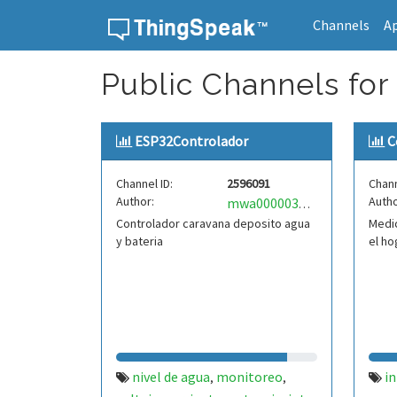
Channels
A
Skip to content
Public Channels for
ESP32Controlador
C
Channel ID:
2596091
Chann
Author:
Autho
mwa0000034415155
Controlador caravana deposito agua
Medi
y bateria
el ho
nivel de agua
monitoreo
i
,
,