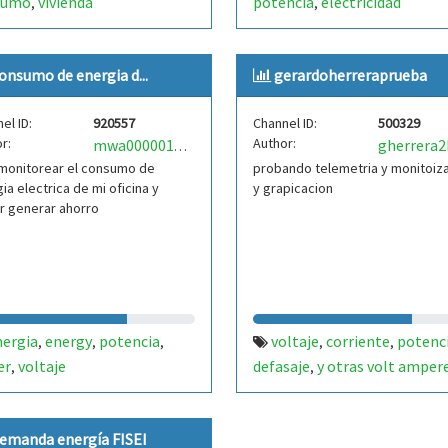
sumo
vivienda
potencia
electricidad
,
,
onsumo de energia d...
gerardoherreraprueba
el ID:
920557
Channel ID:
500329
r:
Author:
gherrera2
mwa0000016939687
 monitorear el consumo de
probando telemetria y monitoiz
ia electrica de mi oficina y
y grapicacion
r generar ahorro
nergia
energy
potencia
voltaje
corriente
potenc
,
,
,
,
,
er
voltaje
defasaje
y otras volt amper
,
,
emanda energía FISEI