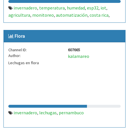
invernadero
temperatura
humedad
esp32
iot
,
,
,
,
,
agricultura
monitoreo
automatización
costa rica
,
,
,
,
heredia
lechugas
sensor
,
,
Flora
Channel ID:
607665
Author:
kalamareo
Lechugas en flora
invernadero
lechugas
pernambuco
,
,