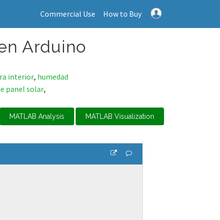
Commercial Use
How to Buy
 en Arduino
a interior
,
humedad
je panel solar
,
MATLAB Analysis
MATLAB Visualization