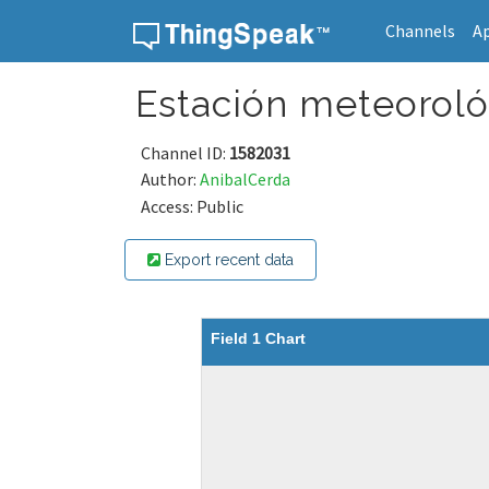
Channels
A
Skip to content
Estación meteoroló
Channel ID:
1582031
Author:
AnibalCerda
Access: Public
Export recent data
Field 1 Chart