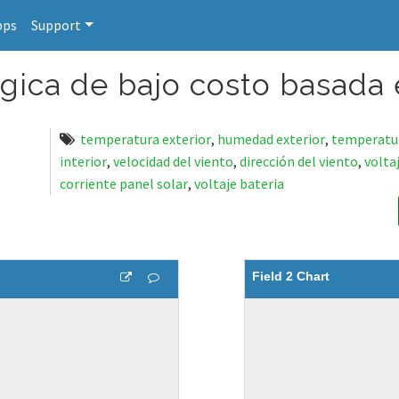
pps
Support
gica de bajo costo basada
temperatura exterior
,
humedad exterior
,
temperatur
interior
,
velocidad del viento
,
dirección del viento
,
volta
corriente panel solar
,
voltaje bateria
Field 2 Chart