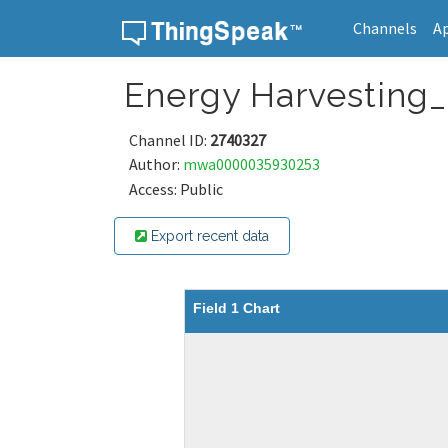
Channels
A
Skip to content
Energy Harvesting_
Channel ID:
2740327
Author:
mwa0000035930253
Access: Public
Export recent data
Field 1 Chart