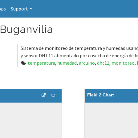
pps
Support
Buganvilia
Sistema de monitoreo de temperatura y humedad usand
y sensor DHT11 alimentado por cosecha de energía de b
temperatura
,
humedad
,
arduino
,
dht11
,
monitoreo
,
Field 2 Chart