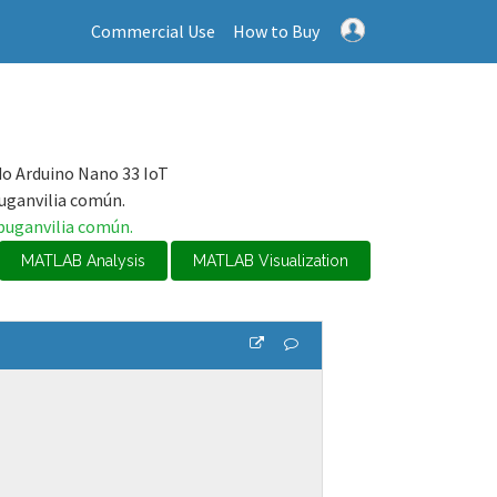
Commercial Use
How to Buy
o Arduino Nano 33 IoT
uganvilia común.
buganvilia común.
MATLAB Analysis
MATLAB Visualization