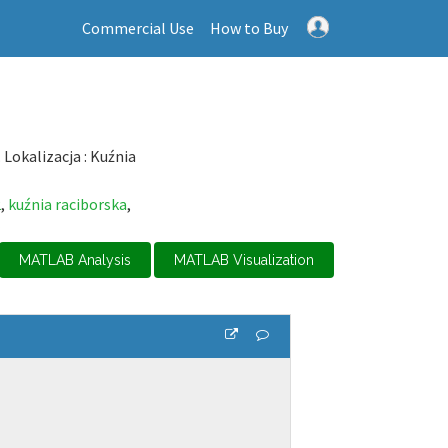
Commercial Use
How to Buy
Lokalizacja : Kuźnia
2
,
kuźnia raciborska
,
MATLAB Analysis
MATLAB Visualization