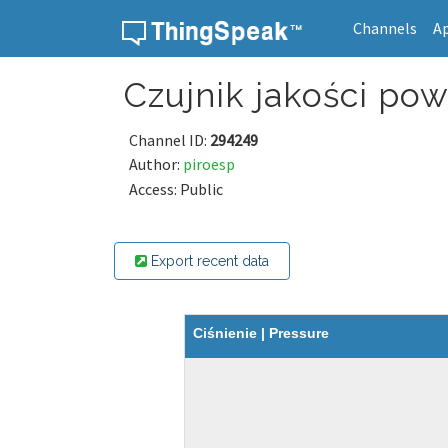
Channels
A
Skip to content
Czujnik jakości powi
Channel ID:
294249
Author:
piroesp
Access: Public
Export recent data
Ciśnienie | Pressure