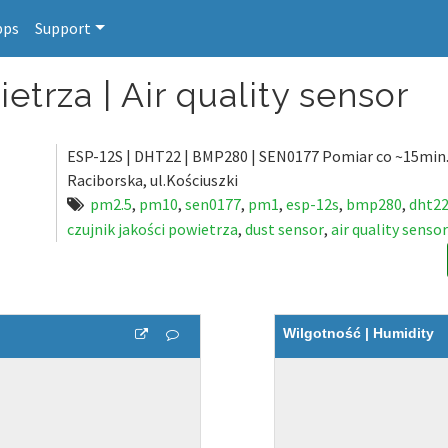
pps
Support
etrza | Air quality sensor
ESP-12S | DHT22 | BMP280 | SEN0177 Pomiar co ~15min. 
Raciborska, ul.Kościuszki
pm2.5
,
pm10
,
sen0177
,
pm1
,
esp-12s
,
bmp280
,
dht2
czujnik jakości powietrza
,
dust sensor
,
air quality sensor
Wilgotność | Humidity