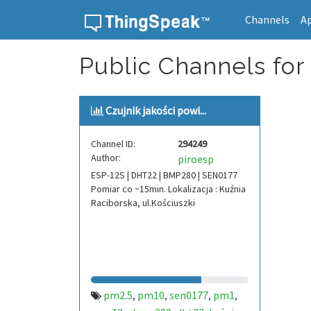
Channels
A
Skip to content
Public Channels for
Czujnik jakości powi...
Channel ID:
294249
Author:
piroesp
ESP-12S | DHT22 | BMP280 | SEN0177
Pomiar co ~15min. Lokalizacja : Kuźnia
Raciborska, ul.Kościuszki
pm2.5
pm10
sen0177
pm1
,
,
,
,