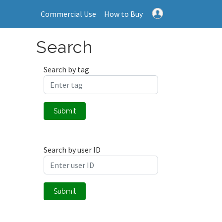
Commercial Use
How to Buy
Search
Search by tag
Submit
Search by user ID
Submit