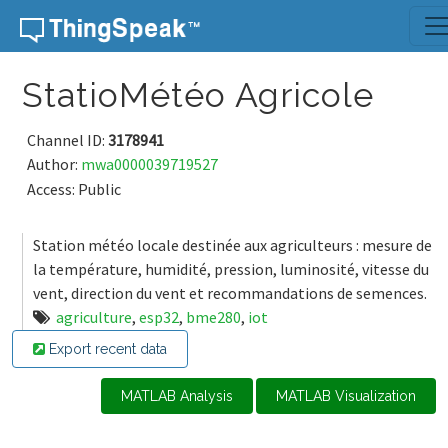
Skip to content
StatioMétéo Agricole
Channel ID:
3178941
Author:
mwa0000039719527
Access: Public
Station météo locale destinée aux agriculteurs : mesure de
la température, humidité, pression, luminosité, vitesse du
vent, direction du vent et recommandations de semences.
agriculture
,
esp32
,
bme280
,
iot
Export recent data
MATLAB Analysis
MATLAB Visualization