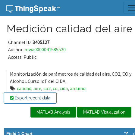
Skip to content
Medición calidad del aire
Channel ID:
3405127
Author:
mwa0000041585520
Access: Public
Monitorización de parámetros de calidad del aire. CO2, CO y
Alcohol. Curso IoT del CIDA.
calidad
,
aire
,
co2
,
co
,
cida
,
arduino.
Export recent data
MATLAB Analysis
MATLAB Visualization
Field 1 Chart