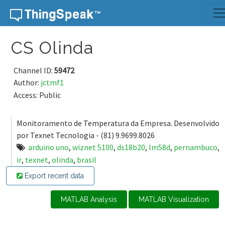
Skip to content
CS Olinda
Channel ID:
59472
Author:
jctmf1
Access: Public
Monitoramento de Temperatura da Empresa. Desenvolvido
por Texnet Tecnologia - (81) 9.9699.8026
arduino uno
,
wiznet 5100
,
ds18b20
,
lm58d
,
pernambuco
,
ir
,
texnet
,
olinda
,
brasil
Export recent data
MATLAB Analysis
MATLAB Visualization