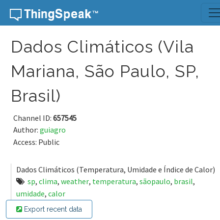
Skip to content
Dados Climáticos (Vila
Mariana, São Paulo, SP,
Brasil)
Channel ID:
657545
Author:
guiagro
Access: Public
Dados Climáticos (Temperatura, Umidade e Índice de Calor)
sp
,
clima
,
weather
,
temperatura
,
sãopaulo
,
brasil
,
umidade
,
calor
Export recent data