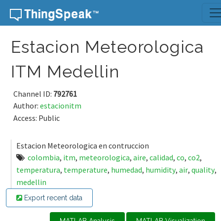
Skip to content
Estacion Meteorologica
ITM Medellin
Channel ID:
792761
Author:
estacionitm
Access: Public
Estacion Meteorologica en contruccion
colombia
,
itm
,
meteorologica
,
aire
,
calidad
,
co
,
co2
,
temperatura
,
temperature
,
humedad
,
humidity
,
air
,
quality
,
medellin
Export recent data