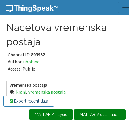
Skip to content
Nacetova vremenska
postaja
Channel ID:
893952
Author:
ubohinc
Access: Public
Vremenska postaja
kranj
,
vremenska postaja
Export recent data
MATLAB Analysis
MATLAB Visualization