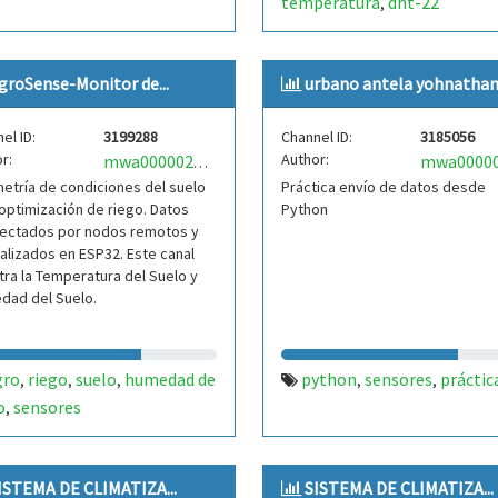
temperatura
dht-22
,
groSense-Monitor de...
urbano antela yohnatha
el ID:
3199288
Channel ID:
3185056
r:
Author:
mwa0000029266294
etría de condiciones del suelo
Práctica envío de datos desde
optimización de riego. Datos
Python
lectados por nodos remotos y
alizados en ESP32. Este canal
tra la Temperatura del Suelo y
dad del Suelo.
gro
riego
suelo
humedad de
python
sensores
práctic
,
,
,
,
,
o
sensores
,
ISTEMA DE CLIMATIZA...
SISTEMA DE CLIMATIZA...