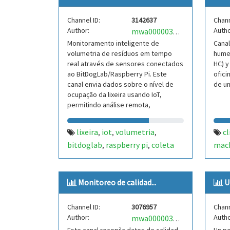
Channel ID:
3142637
Chann
Author:
Autho
mwa0000039454944
Monitoramento inteligente de
Canal
volumetria de resíduos em tempo
humed
real através de sensores conectados
HC) y
ao BitDogLab/Raspberry Pi. Este
ofici
canal envia dados sobre o nível de
de un
ocupação da lixeira usando IoT,
permitindo análise remota,
otimização da coleta e maior efi
lixeira
iot
volumetria
c
,
,
,
bitdoglab
raspberry pi
coleta
mach
,
,
inteligente
sensores
smart bin
de ai
,
,
Monitoreo de calidad...
U
Channel ID:
3076957
Chann
Author:
Autho
mwa0000037334811