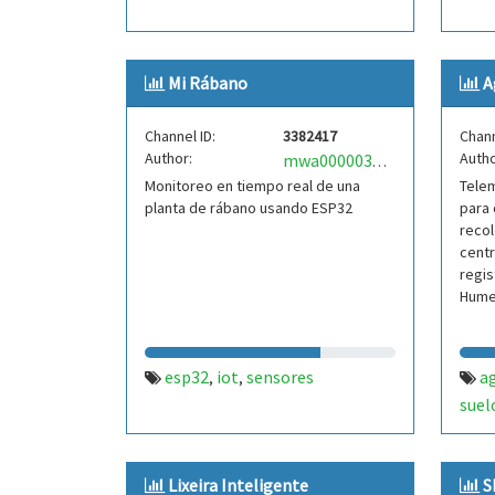
Mi Rábano
A
Channel ID:
3382417
Chann
Author:
Autho
mwa0000034146254
Monitoreo en tiempo real de una
Telem
planta de rábano usando ESP32
para 
reco
centr
regis
Hume
esp32
iot
sensores
a
,
,
suel
Lixeira Inteligente
S