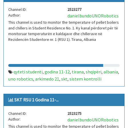
Channel ID:
2523277
Author:
danielbundoUNORobotics
This channel is used to monitor the temperature of pellet boilers
and chillers in Student Residence No. 1. Ky kanal përdoret për të
monitoruar temperaturën e kaldajave dhe chillerave në
Rezidencën Studentore nr. 1 (RSU 1). Tirana, Albania
qyteti studenti
godina 11-12
tirana
shqipëri
albania
,
,
,
,
,
uno robotics
arkimedo 21
skt
sistem kontrolli
,
,
,
temperature
iot
arduino
kaldajë
chiller
rsu 1
,
,
,
,
,
SKT RSU 1 Godina 11-...
Channel ID:
2523275
Author:
danielbundoUNORobotics
This channel is used to monitor the temperature of pellet boilers