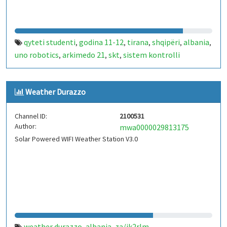
qyteti studenti
godina 11-12
tirana
shqipëri
albania
,
,
,
,
,
uno robotics
arkimedo 21
skt
sistem kontrolli
,
,
,
temperature
iot
arduino
kaldajë
chiller
rsu 1
,
,
,
,
,
Weather Durazzo
Channel ID:
2100531
Author:
mwa0000029813175
Solar Powered WIFI Weather Station V3.0
weather durazzo
albania
za/ik2rlm