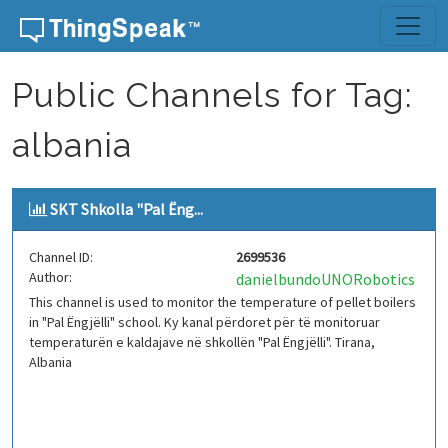
Skip to content
Public Channels for Tag:
albania
SKT Shkolla "Pal Ëng...
Channel ID:
2699536
Author:
danielbundoUNORobotics
This channel is used to monitor the temperature of pellet boilers
in "Pal Ëngjëlli" school. Ky kanal përdoret për të monitoruar
temperaturën e kaldajave në shkollën "Pal Ëngjëlli". Tirana,
Albania