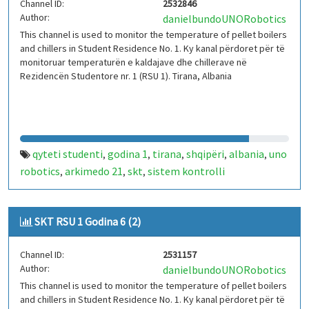
Channel ID:
2532846
Author:
danielbundoUNORobotics
This channel is used to monitor the temperature of pellet boilers
and chillers in Student Residence No. 1. Ky kanal përdoret për të
monitoruar temperaturën e kaldajave dhe chillerave në
Rezidencën Studentore nr. 1 (RSU 1). Tirana, Albania
qyteti studenti
godina 1
tirana
shqipëri
albania
uno
,
,
,
,
,
robotics
arkimedo 21
skt
sistem kontrolli
,
,
,
temperature
iot
arduino
kaldajë
chiller
rsu 1
,
,
,
,
,
SKT RSU 1 Godina 6 (2)
Channel ID:
2531157
Author:
danielbundoUNORobotics
This channel is used to monitor the temperature of pellet boilers
and chillers in Student Residence No. 1. Ky kanal përdoret për të