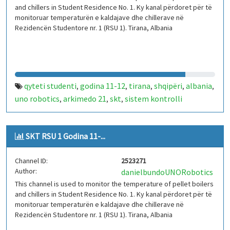
and chillers in Student Residence No. 1. Ky kanal përdoret për të
monitoruar temperaturën e kaldajave dhe chillerave në
Rezidencën Studentore nr. 1 (RSU 1). Tirana, Albania
qyteti studenti
godina 11-12
tirana
shqipëri
albania
,
,
,
,
,
uno robotics
arkimedo 21
skt
sistem kontrolli
,
,
,
temperature
iot
arduino
kaldajë
chiller
rsu 1
,
,
,
,
,
SKT RSU 1 Godina 11-...
Channel ID:
2523271
Author:
danielbundoUNORobotics
This channel is used to monitor the temperature of pellet boilers
and chillers in Student Residence No. 1. Ky kanal përdoret për të
monitoruar temperaturën e kaldajave dhe chillerave në
Rezidencën Studentore nr. 1 (RSU 1). Tirana, Albania