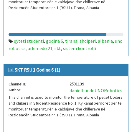
monitoruar temperaturën e kaldajave dhe chillerave në
Rezidencën Studentore nr. 1 (RSU 1). Tirana, Albania
qyteti studenti
godina 6
tirana
shqipëri
albania
uno
,
,
,
,
,
robotics
arkimedo 21
skt
sistem kontrolli
,
,
,
temperature
iot
arduino
kaldajë
chiller
rsu 1
,
,
,
,
,
SKT RSU 1 Godina 6 (1)
Channel ID:
2531139
Author:
danielbundoUNORobotics
This channel is used to monitor the temperature of pellet boilers
and chillers in Student Residence No. 1. Ky kanal përdoret për të
monitoruar temperaturën e kaldajave dhe chillerave në
Rezidencën Studentore nr. 1 (RSU 1). Tirana, Albania