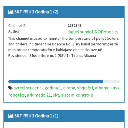
SKT RSU 1 Godina 1 (2)
Channel ID:
2532848
Author:
danielbundoUNORobotics
This channel is used to monitor the temperature of pellet boilers
and chillers in Student Residence No. 1. Ky kanal përdoret për të
monitoruar temperaturën e kaldajave dhe chillerave në
Rezidencën Studentore nr. 1 (RSU 1). Tirana, Albania
qyteti studenti
godina 1
tirana
shqipëri
albania
uno
,
,
,
,
,
robotics
arkimedo 21
skt
sistem kontrolli
,
,
,
temperature
iot
arduino
kaldajë
chiller
rsu 1
,
,
,
,
,
SKT RSU 1 Godina 1 (1)