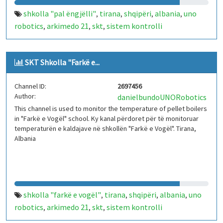
shkolla "pal ëngjëlli"
tirana
shqipëri
albania
uno
,
,
,
,
robotics
arkimedo 21
skt
sistem kontrolli
,
,
,
temperature
iot
arduino
kaldajë
,
,
,
SKT Shkolla "Farkë e...
Channel ID:
2697456
Author:
danielbundoUNORobotics
This channel is used to monitor the temperature of pellet boilers
in "Farkë e Vogël" school. Ky kanal përdoret për të monitoruar
temperaturën e kaldajave në shkollën "Farkë e Vogël". Tirana,
Albania
shkolla "farkë e vogël"
tirana
shqipëri
albania
uno
,
,
,
,
robotics
arkimedo 21
skt
sistem kontrolli
,
,
,
temperature
iot
arduino
kaldajë
,
,
,