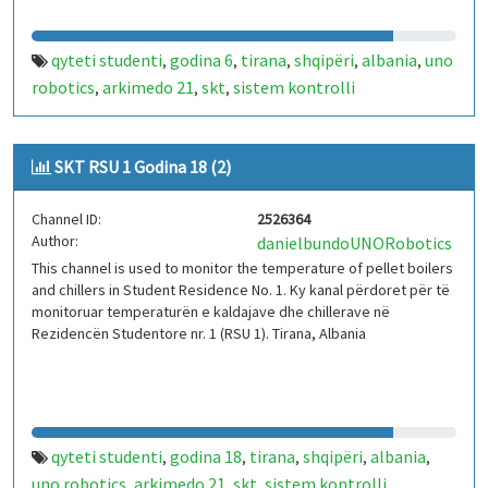
qyteti studenti
godina 6
tirana
shqipëri
albania
uno
,
,
,
,
,
robotics
arkimedo 21
skt
sistem kontrolli
,
,
,
temperature
iot
arduino
kaldajë
chiller
rsu 1
,
,
,
,
,
SKT RSU 1 Godina 18 (2)
Channel ID:
2526364
Author:
danielbundoUNORobotics
This channel is used to monitor the temperature of pellet boilers
and chillers in Student Residence No. 1. Ky kanal përdoret për të
monitoruar temperaturën e kaldajave dhe chillerave në
Rezidencën Studentore nr. 1 (RSU 1). Tirana, Albania
qyteti studenti
godina 18
tirana
shqipëri
albania
,
,
,
,
,
uno robotics
arkimedo 21
skt
sistem kontrolli
,
,
,