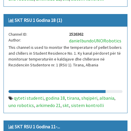
temperature
iot
arduino
kaldajë
chiller
rsu 1
,
,
,
,
,
SKT RSU 1 Godina 18 (1)
Channel ID:
2526362
Author:
danielbundoUNORobotics
This channel is used to monitor the temperature of pellet boilers
and chillers in Student Residence No. 1. Ky kanal përdoret për të
monitoruar temperaturën e kaldajave dhe chillerave në
Rezidencën Studentore nr. 1 (RSU 1). Tirana, Albania
qyteti studenti
godina 18
tirana
shqipëri
albania
,
,
,
,
,
uno robotics
arkimedo 21
skt
sistem kontrolli
,
,
,
temperature
iot
arduino
kaldajë
chiller
rsu 1
,
,
,
,
,
SKT RSU 1 Godina 11-...