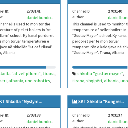
el ID:
2703141
Channel ID:
2703140
r:
Author:
danielbundoUNORobotics
channel is used to monitor the
This channel is used to monitor 
rature of pellet boilers in "At
temperature of pellet boilers in
llumi" school. Ky kanal përdoret
"Gustav Mayer" school. Ky kanal
ë monitoruar temperaturën e
përdoret për të monitoruar
jave në shkollën "At Zef Pllumi".
temperaturën e kaldajave në shk
a, Albania
"Gustav Mayer". Tirana, Albania
kolla "at zef pllumi"
tirana
shkolla "gustav mayer"
,
,
,
përi
albania
uno robotics
tirana
shqipëri
albania
uno
,
,
,
,
,
,
medo 21
skt
sistem
robotics
arkimedo 21
skt
,
,
,
,
,
rolli temperature
iot
sistem kontrolli temperatu
,
,
KT Shkolla "Myslym ...
SKT Shkolla "Kongres...
ino
kaldajë
iot
arduino
kaldajë
,
,
,
el ID:
2703138
Channel ID:
2703137
r:
Author:
danielbundoUNORobotics