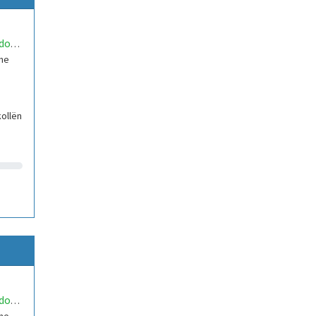
danielbundoUNORobotics
the
ollën
re
,
danielbundoUNORobotics