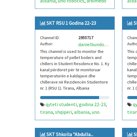
albania
uno robotics
arkimedo
alba
,
,
21
skt
sistem kontrolli
21
s
,
,
,
temperature
iot
arduino
tem
,
,
,
SKT RSU 1 Godina 22-23
S
kaldajë
chiller
rsu 1
kald
,
,
Channel ID:
2955717
Chann
Author:
Autho
danielbundoUNORobotics
This channel is used to monitor the
This 
temperature of pellet boilers and
tempe
chillers in Student Residence No. 1. Ky
chill
kanal përdoret për të monitoruar
kanal
temperaturën e kaldajave dhe
temp
chillerave në Rezidencën Studentore
chill
nr. 1 (RSU 1). Tirana, Albania
nr. 1
qyteti studenti
godina 22-23
qy
,
,
tirana
shqipëri
albania
uno
tira
,
,
,
robotics
arkimedo 21
skt
robo
,
,
,
sistem kontrolli temperature
sist
,
SKT Shkolla "Abdulla...
S
iot
arduino
kaldajë
chiller
rsu 1
iot
,
,
,
,
,