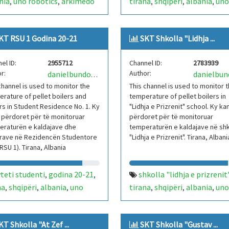
nia
uno robotics
arkimedo
tirana
shqipëri
albania
uno
,
,
,
,
,
kt
sistem kontrolli
robotics
arkimedo 21
skt
,
,
,
,
perature
iot
arduino
sistem kontrolli temperatu
,
,
,
KT RSU 1 Godina 20-21
SKT Shkolla "Lidhja ...
ajë
chiller
rsu 1
iot
arduino
kaldajë
chiller
,
,
,
,
,
,
el ID:
2955712
Channel ID:
2783939
r:
Author:
danielbundoUNORobotics
channel is used to monitor the
This channel is used to monitor 
rature of pellet boilers and
temperature of pellet boilers in
ers in Student Residence No. 1. Ky
"Lidhja e Prizrenit" school. Ky ka
 përdoret për të monitoruar
përdoret për të monitoruar
eraturën e kaldajave dhe
temperaturën e kaldajave në shk
erave në Rezidencën Studentore
"Lidhja e Prizrenit". Tirana, Albani
 (RSU 1). Tirana, Albania
teti studenti
godina 20-21
shkolla "lidhja e prizrenit
,
,
na
shqipëri
albania
uno
tirana
shqipëri
albania
uno
,
,
,
,
,
,
tics
arkimedo 21
skt
robotics
arkimedo 21
skt
,
,
,
,
,
,
em kontrolli temperature
sistem kontrolli temperatu
,
KT Shkolla "At Zef ...
SKT Shkolla "Gustav ...
arduino
kaldajë
chiller
rsu 1
iot
arduino
kaldajë
,
,
,
,
,