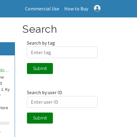
Commercial Use
How to Buy
Search
Search by tag
Submit
danielbundoUNORobotics
the
d
 1. Ky
Search by user ID
r
ntore
Submit
,