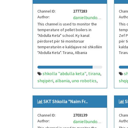
Channel ID:
2777283
Chann
Author:
Autho
danielbundoUNORobotics
This channel is used to monitor the
This 
temperature of pellet boilers in
tempe
"Abdulla Keta" school. Ky kanal
Zef P
përdoret për të monitoruar
për t
temperaturën e kaldajave në shkollën
kalda
"Abdulla Keta". Tirana, Albania
Tiran
shkolla "abdulla keta"
tirana
sh
,
,
shqipëri
albania
uno robotics
shqi
,
,
,
arkimedo 21
skt
sistem
arki
,
,
kontrolli temperature
iot
kont
,
,
SKT Shkolla "Naim Fr...
S
arduino
kaldajë
ardu
,
Channel ID:
2703139
Chann
Author:
Autho
danielbundoUNORobotics