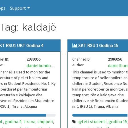
pps
Support
Tag: kaldajë
KT RSU1 UBT Godina 4
SKT RSU 1 Godina 15
el ID:
2989055
Channel ID:
2986056
r:
Author:
danielbundoUNORobotics
channel is used to monitor the
This channel is used to monitor 
rature of pellet boilers and
temperature of pellet boilers an
ers in Student Residence No. 1. Ky
chillers in Student Residence No.
 përdoret për të monitoruar
kanal përdoret për të monitorua
eraturën e kaldajave dhe
temperaturën e kaldajave dhe
erave në Rezidencën Studentore
chillerave në Rezidencën Stude
 (RSU 1). Tirana, Albania
nr. 1 (RSU 1). Tirana, Albania
bt
godina 4
tirana
shqipëri
qyteti studenti
godina 15
,
,
,
,
,