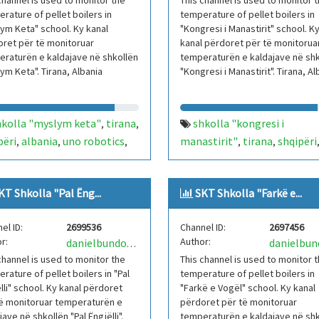
channel is used to monitor the
This channel is used to monitor 
rature of pellet boilers in
temperature of pellet boilers in
ym Keta" school. Ky kanal
"Kongresi i Manastirit" school. K
ret për të monitoruar
kanal përdoret për të monitorua
raturën e kaldajave në shkollën
temperaturën e kaldajave në shk
ym Keta". Tirana, Albania
"Kongresi i Manastirit". Tirana, Al
hkolla "myslym keta"
tirana
shkolla "kongresi i
,
,
përi
albania
uno robotics
manastirit"
tirana
shqipëri
,
,
,
,
,
medo 21
skt
sistem
albania
uno robotics
arkim
,
,
,
,
rolli temperature
iot
21
skt
sistem kontrolli
,
,
,
,
KT Shkolla "Pal Ëng...
SKT Shkolla "Farkë e...
ino
kaldajë
temperature
iot
arduino
,
,
,
,
kaldajë
el ID:
2699536
Channel ID:
2697456
r:
Author:
danielbundoUNORobotics
channel is used to monitor the
This channel is used to monitor 
rature of pellet boilers in "Pal
temperature of pellet boilers in
lli" school. Ky kanal përdoret
"Farkë e Vogël" school. Ky kanal
ë monitoruar temperaturën e
përdoret për të monitoruar
jave në shkollën "Pal Ëngjëlli".
temperaturën e kaldajave në shk