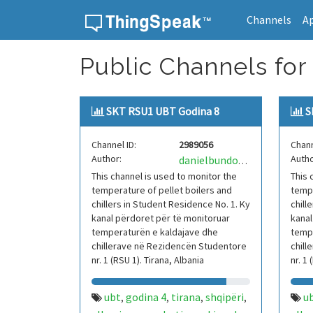
Channels
A
Skip to content
Public Channels for 
SKT RSU1 UBT Godina 8
S
Channel ID:
2989056
Chann
Author:
Autho
danielbundoUNORobotics
This channel is used to monitor the
This 
temperature of pellet boilers and
tempe
chillers in Student Residence No. 1. Ky
chill
kanal përdoret për të monitoruar
kanal
temperaturën e kaldajave dhe
temp
chillerave në Rezidencën Studentore
chill
nr. 1 (RSU 1). Tirana, Albania
nr. 1
ubt
godina 4
tirana
shqipëri
u
,
,
,
,