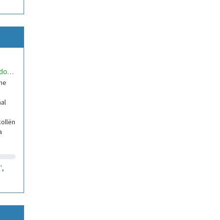
re
,
rsu 1
danielbundoUNORobotics
the
nal
ollën
a
"
,
re
,