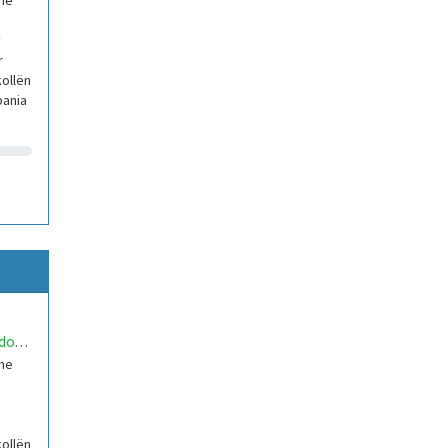
the
y
r
ollën
bania
,
edo
danielbundoUNORobotics
the
ollën