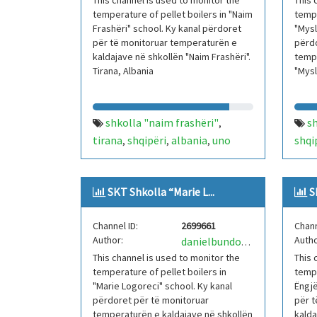
This channel is used to monitor the
This 
temperature of pellet boilers in "Naim
tempe
Frashëri" school. Ky kanal përdoret
"Mysl
për të monitoruar temperaturën e
përdo
kaldajave në shkollën "Naim Frashëri".
tempe
Tirana, Albania
"Mysl
shkolla "naim frashëri"
s
,
tirana
shqipëri
albania
uno
shqi
,
,
,
robotics
arkimedo 21
skt
arki
,
,
,
sistem kontrolli temperature
kont
,
SKT Shkolla “Marie L...
S
iot
arduino
kaldajë
ardu
,
,
Channel ID:
2699661
Chann
Author:
Autho
danielbundoUNORobotics
This channel is used to monitor the
This 
temperature of pellet boilers in
tempe
"Marie Logoreci" school. Ky kanal
Ëngjë
përdoret për të monitoruar
për t
temperaturën e kaldajave në shkollën
kalda