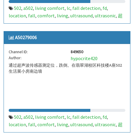
502
a502
living comfort
lc
fall detection
fd
,
,
,
,
,
,
location
fall
comfort
living
ultrasound
ultrasonic
超
,
,
,
,
,
,
声波
生活
tanbir
跌倒
定位
哈山
室内定位
室内
,
,
,
,
,
,
,
,
indoor
indoor living comfort
ilc
indoor living quality
,
,
,
,
A50279006
ilq
chid
,
Channel ID:
849650
Author:
hypocrite420
通过超声波传感器测定位，跌倒。在翡翠湖校区科技楼A座502
生活展小房南边墙
502
a502
living comfort
lc
fall detection
fd
,
,
,
,
,
,
location
fall
comfort
living
ultrasound
ultrasonic
超
,
,
,
,
,
,
声波
生活
tanbir
跌倒
定位
哈山
室内定位
室内
,
,
,
,
,
,
,
,