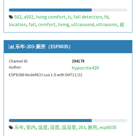
502
a502
living comfort
lc
fall detection
fd
,
,
,
,
,
,
location
fall
comfort
living
ultrasound
ultrasonic
超
,
,
,
,
,
,
声波
生活
tanbir
跌倒
定位
哈山
室内定位
室内
,
,
,
,
,
,
,
,
indoor
indoor living comfort
ilc
indoor living quality
,
,
,
,
乐年-203-厕所（ESP0035）
ilq
chid
,
Channel ID:
294178
Author:
hypocrite420
ESP8266 NodeMCU Lua 1.0 with DHT11/22
乐年
室内
温度
湿度
温湿度
203
厕所
esp0035
,
,
,
,
,
,
,