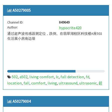
indoor
indoor living comfort
ilc
indoor living quality
,
,
,
,
A50279005
ilq
chid
,
Channel ID:
849649
Author:
hypocrite420
通过超声波传感器测定位，跌倒。在翡翠湖校区科技楼A座502
生活展小房南边墙
502
a502
living comfort
lc
fall detection
fd
,
,
,
,
,
,
location
fall
comfort
living
ultrasound
ultrasonic
超
,
,
,
,
,
,
声波
生活
tanbir
跌倒
定位
哈山
室内定位
室内
,
,
,
,
,
,
,
,
indoor
indoor living comfort
ilc
indoor living quality
,
,
,
,
A50279004
ilq
chid
,