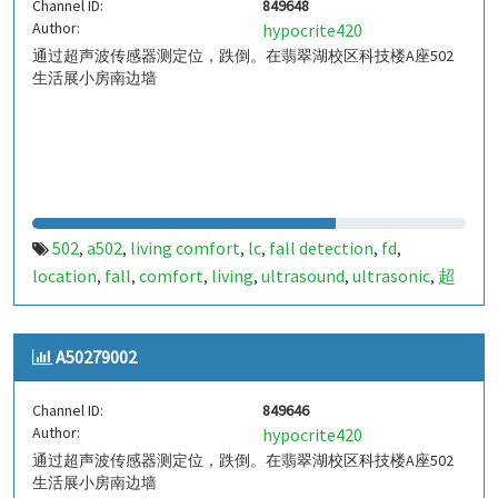
Channel ID:
849648
Author:
hypocrite420
通过超声波传感器测定位，跌倒。在翡翠湖校区科技楼A座502
生活展小房南边墙
502
a502
living comfort
lc
fall detection
fd
,
,
,
,
,
,
location
fall
comfort
living
ultrasound
ultrasonic
超
,
,
,
,
,
,
声波
生活
tanbir
跌倒
定位
哈山
室内定位
室内
,
,
,
,
,
,
,
,
indoor
indoor living comfort
ilc
indoor living quality
,
,
,
,
A50279002
ilq
chid
,
Channel ID:
849646
Author:
hypocrite420
通过超声波传感器测定位，跌倒。在翡翠湖校区科技楼A座502
生活展小房南边墙