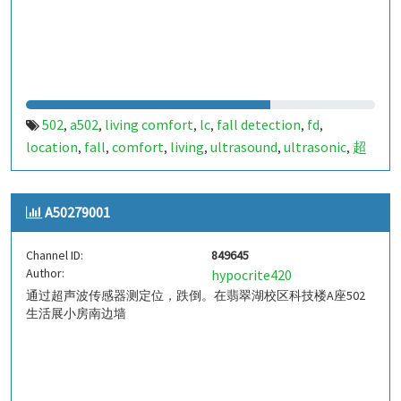
502
a502
living comfort
lc
fall detection
fd
,
,
,
,
,
,
location
fall
comfort
living
ultrasound
ultrasonic
超
,
,
,
,
,
,
声波
生活
tanbir
跌倒
定位
哈山
室内定位
室内
,
,
,
,
,
,
,
,
indoor
indoor living comfort
ilc
indoor living quality
,
,
,
,
A50279001
ilq
chid
,
Channel ID:
849645
Author:
hypocrite420
通过超声波传感器测定位，跌倒。在翡翠湖校区科技楼A座502
生活展小房南边墙