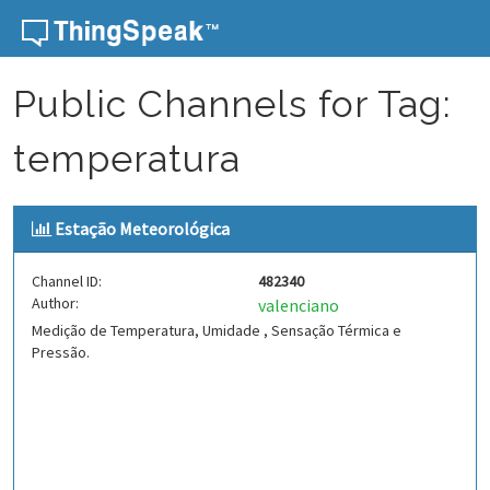
Skip to content
Public Channels for Tag:
temperatura
Estação Meteorológica
Channel ID:
482340
Author:
valenciano
Medição de Temperatura, Umidade , Sensação Térmica e
Pressão.