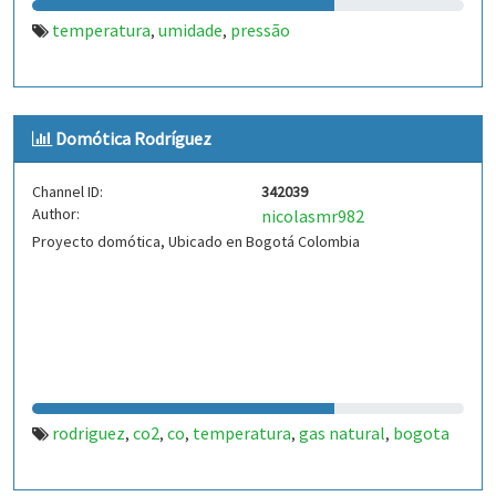
temperatura
umidade
pressão
,
,
Domótica Rodríguez
Channel ID:
342039
Author:
nicolasmr982
Proyecto domótica, Ubicado en Bogotá Colombia
rodriguez
co2
co
temperatura
gas natural
bogota
,
,
,
,
,