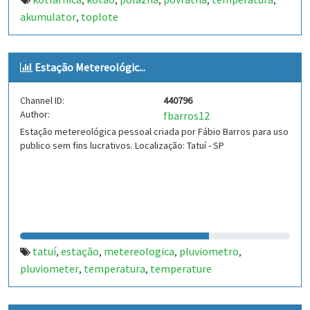
,
,
,
,
,
akumulator
toplote
,
Estação Metereológic...
Channel ID:
440796
Author:
fbarros12
Estação metereológica pessoal criada por Fábio Barros para uso
publico sem fins lucrativos. Localização: Tatuí - SP
tatuí
estação
metereologica
pluviometro
,
,
,
,
pluviometer
temperatura
temperature
,
,