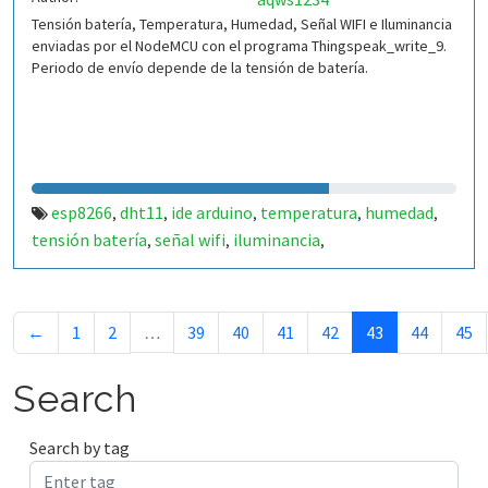
Tensión batería, Temperatura, Humedad, Señal WIFI e Iluminancia
enviadas por el NodeMCU con el programa Thingspeak_write_9.
Periodo de envío depende de la tensión de batería.
esp8266
dht11
ide arduino
temperatura
humedad
,
,
,
,
,
tensión batería
señal wifi
iluminancia
,
,
,
thingspeak_write_11
←
1
2
…
39
40
41
42
43
44
45
Search
Search by tag