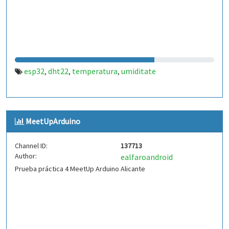
esp32
dht22
temperatura
umiditate
,
,
,
MeetUpArduino
Channel ID:
137713
Author:
ealfaroandroid
Prueba práctica 4 MeetUp Arduino Alicante