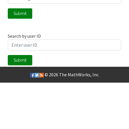
Submit
Search by user ID
Submit
© 2026
The MathWorks, Inc.