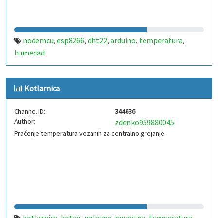
nodemcu
esp8266
dht22
arduino
temperatura
,
,
,
,
,
humedad
Kotlarnica
Channel ID:
344636
Author:
zdenko959880045
Praćenje temperatura vezanih za centralno grejanje.
kotlarnica
kotao
polazna
povratna
temperatura