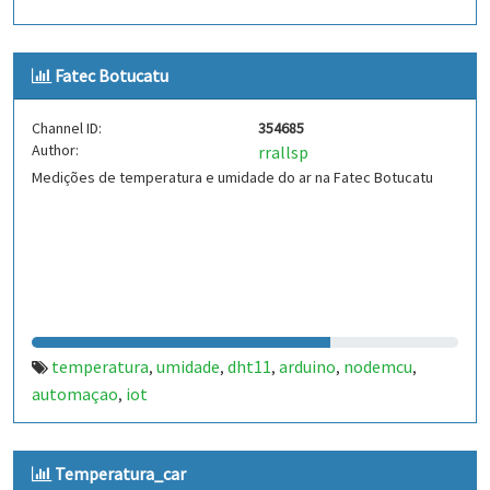
Fatec Botucatu
Channel ID:
354685
Author:
rrallsp
Medições de temperatura e umidade do ar na Fatec Botucatu
temperatura
umidade
dht11
arduino
nodemcu
,
,
,
,
,
automaçao
iot
,
Temperatura_car