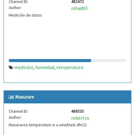
Channel ID:
482472
Author:
nihad93
Medición de datos
medición
humedad
temperatura
,
,
Masurare
Channel ID:
488535
Author:
robertro
Masurarea temperaturii si a umiditatii dht22