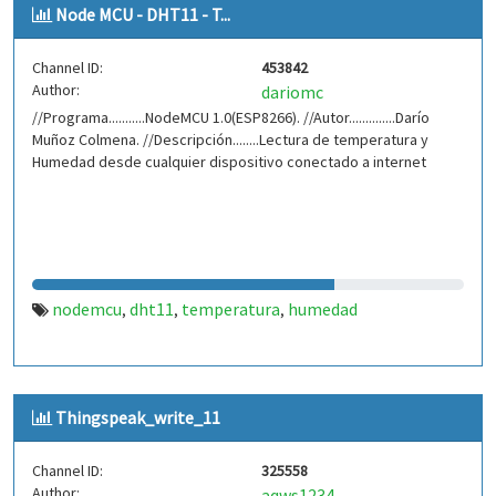
Node MCU - DHT11 - T...
Channel ID:
453842
Author:
dariomc
//Programa...........NodeMCU 1.0(ESP8266). //Autor..............Darío
Muñoz Colmena. //Descripción........Lectura de temperatura y
Humedad desde cualquier dispositivo conectado a internet
nodemcu
dht11
temperatura
humedad
,
,
,
Thingspeak_write_11
Channel ID:
325558
Author:
aqws1234