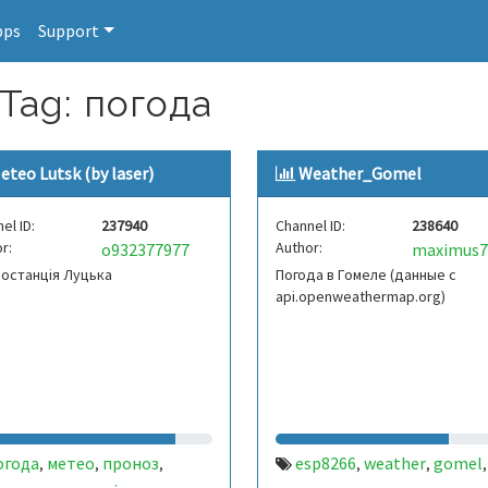
pps
Support
 Tag: погода
eteo Lutsk (by laser)
Weather_Gomel
el ID:
237940
Channel ID:
238640
r:
Author:
o932377977
maximus7
останція Луцька
Погода в Гомеле (данные с
api.openweathermap.org)
огода
метео
проноз
esp8266
weather
gomel
,
,
,
,
,
,