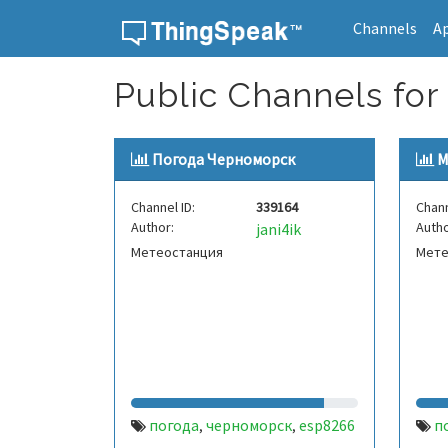
Channels
A
Skip to content
Public Channels for
Погода Черноморск
M
Channel ID:
339164
Chann
Author:
Autho
jani4ik
Метеостанция
Мете
погода
черноморск
esp8266
п
,
,