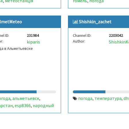
ьк
метеостанція
гомель
погода
,
,
lmetMeteo
Shishkin_zachet
el ID:
231984
Channel ID:
2203042
r:
Author:
kiparis
да в Альметьевске
огода
альметьевск
погода
температура
dh
,
,
,
,
арстан
esp8366
народный
,
,
иторинг