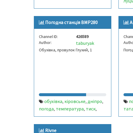
луц
Погодна станція BMP280
A
Channel ID:
426589
Chann
Author:
Autho
taburyak
Обухівка, провулок Глухий, 1
Пого
обухівка
кіровське
дніпро
п
,
,
,
погода
температура
тиск
тат
,
,
,
вологість
освітленність
мон
,
Rivne