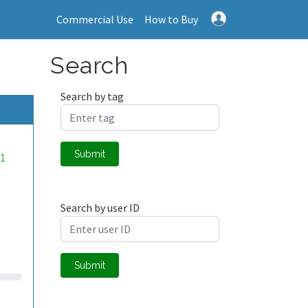
Commercial Use
How to Buy
Search
Search by tag
Submit
1
Search by user ID
Submit