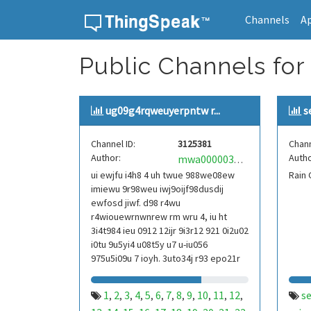
Channels
A
Skip to content
Public Channels for 
ug09g4rqweuyerpntw r...
s
Channel ID:
3125381
Chann
Author:
Autho
mwa0000039304101
ui ewjfu i4h8 4 uh twue 988we08ew
Rain
imiewu 9r98weu iwj9oijf98dusdij
ewfosd jiwf. d98 r4wu
r4wiouewrnwnrew rm wru 4, iu ht
3i4t984 ieu 0912 12ijr 9i3r12 921 0i2u02
i0tu 9u5yi4 u08t5y u7 u-iu056
975u5i09u 7 ioyh. 3uto34j r93 epo21r
832 r3ur 9813 eoi21093 290
1
2
3
4
5
6
7
8
9
10
11
12
s
,
,
,
,
,
,
,
,
,
,
,
,