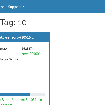
pps
Support
Tag: 10
et5-sensor5-(1051)-...
el ID:
972537
r:
mwa0000017377578
 Gauge Sensor
et5
box2
sensor5
1051
10
,
,
,
,
,