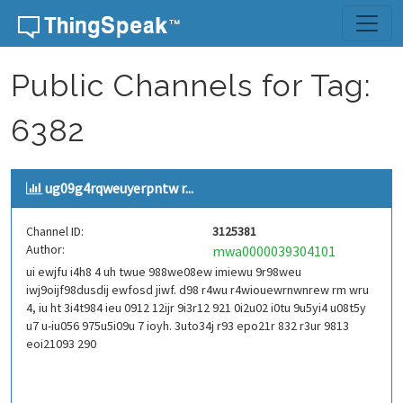
Skip to content
Public Channels for Tag:
6382
ug09g4rqweuyerpntw r...
Channel ID:
3125381
Author:
mwa0000039304101
ui ewjfu i4h8 4 uh twue 988we08ew imiewu 9r98weu
iwj9oijf98dusdij ewfosd jiwf. d98 r4wu r4wiouewrnwnrew rm wru
4, iu ht 3i4t984 ieu 0912 12ijr 9i3r12 921 0i2u02 i0tu 9u5yi4 u08t5y
u7 u-iu056 975u5i09u 7 ioyh. 3uto34j r93 epo21r 832 r3ur 9813
eoi21093 290