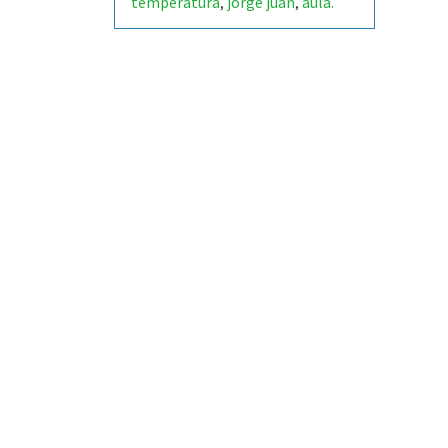
temperatura
jorge juan
aula.
,
,