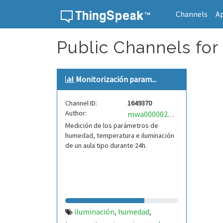
Channels
A
Skip to content
Public Channels for 
Monitorización param...
Channel ID:
1649370
Author:
mwa0000025526471
Medición de los parámetros de
humedad, temperatura e iluminación
de un aula tipo durante 24h.
iluminación
humedad
,
,