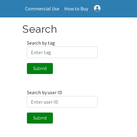
Commercial Use
How to Buy
Search
Search by tag
Submit
Search by user ID
Submit