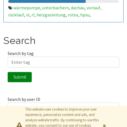
wärmepumpe
unterbachern
dachau
vorlauf
,
,
,
,
rücklauf
vl
rl
heizgasleitung
rotex
hpsu
,
,
,
,
,
,
aussentemperatur
heizung
warmwasser
pwh-h
pwh
,
,
,
,
,
esp8266
nodemcu
heatpump
outside
temperature
,
,
,
,
,
temperatur
compact
508
daikin
,
,
,
Search
Search by tag
Submit
Search by user ID
This website uses cookies to improve your user
experience, personalize content and ads, and
analyze website traffic. By continuing to use this
Submit
website, you consent to our use of cookies.