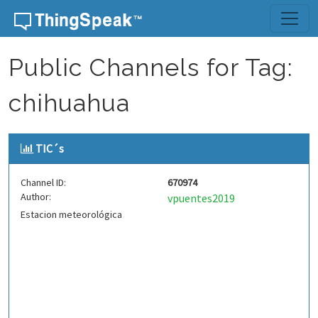
Skip to content
Public Channels for Tag:
chihuahua
TIC´s
Channel ID:
670974
Author:
vpuentes2019
Estacion meteorológica