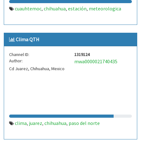
cuauhtemoc
chihuahua
estación
meteorologica
,
,
,
Clima QTH
Channel ID:
1319124
Author:
mwa0000021740435
Cd Juarez, Chihuahua, Mexico
clima
juarez
chihuahua
paso del norte
,
,
,