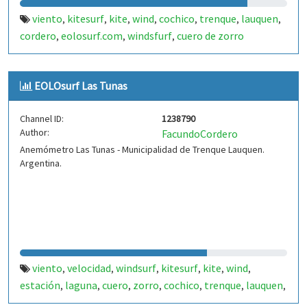
viento
kitesurf
kite
wind
cochico
trenque
lauquen
,
,
,
,
,
,
,
cordero
eolosurf.com
windsfurf
cuero de zorro
,
,
,
EOLOsurf Las Tunas
Channel ID:
1238790
Author:
FacundoCordero
Anemómetro Las Tunas - Municipalidad de Trenque Lauquen.
Argentina.
viento
velocidad
windsurf
kitesurf
kite
wind
,
,
,
,
,
,
estación
laguna
cuero
zorro
cochico
trenque
lauquen
,
,
,
,
,
,
,
cordero
eolo
,