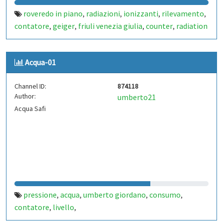
roveredo in piano
radiazioni
ionizzanti
rilevamento
,
,
,
,
contatore
geiger
friuli venezia giulia
counter
radiation
,
,
,
,
Acqua-01
Channel ID:
874118
Author:
umberto21
Acqua Safi
pressione
acqua
umberto giordano
consumo
,
,
,
,
contatore
livello
,
,