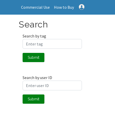
Commercial Use
How to Buy
Search
Search by tag
Submit
Search by user ID
Submit