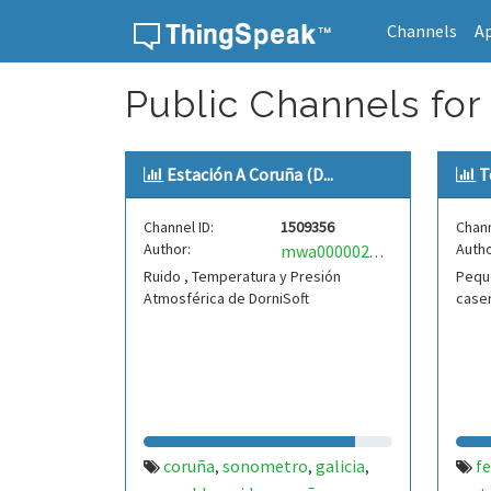
Channels
A
Skip to content
Public Channels for
Estación A Coruña (D...
T
Channel ID:
1509356
Chann
Author:
Autho
mwa0000023933913
Ruido , Temperatura y Presión
Pequ
Atmosférica de DorniSoft
caser
coruña
sonometro
galicia
f
,
,
,