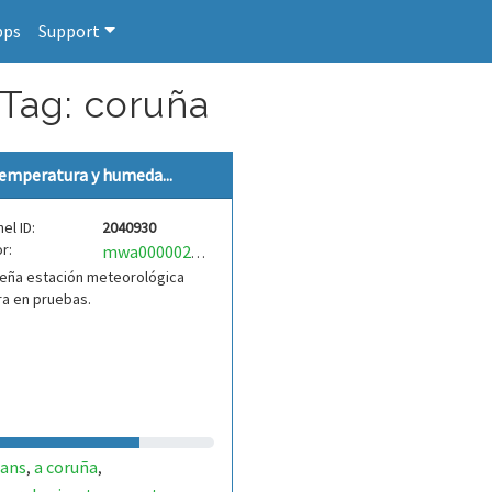
pps
Support
 Tag: coruña
emperatura y humeda...
el ID:
2040930
r:
mwa0000029253577
eña estación meteorológica
a en pruebas.
eans
a coruña
,
,